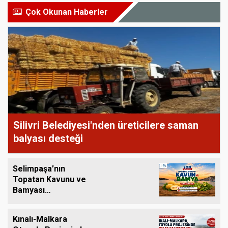
Çok Okunan Haberler
Silivri Belediyesi'nden üreticilere saman
balyası desteği
Selimpaşa’nın
Topatan Kavunu ve
Bamyası
Tezgâhlardaki Yerini
Alıyor
Kınalı-Malkara